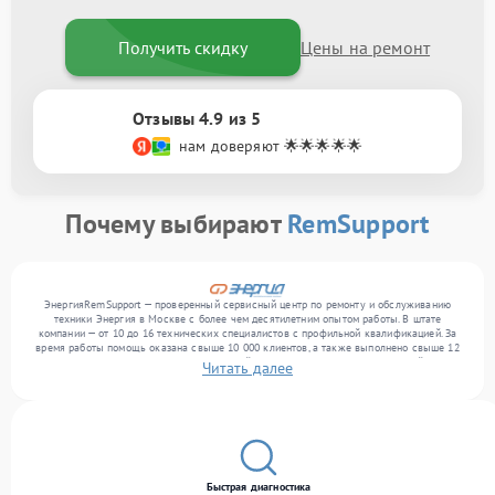
Получить скидку
Цены на ремонт
Отзывы 4.9 из 5
нам доверяют 🌟🌟🌟🌟🌟
Почему выбирают
RemSupport
ЭнергияRemSupport — проверенный сервисный центр по ремонту и обслуживанию
техники Энергия в Москве с более чем десятилетним опытом работы. В штате
компании — от 10 до 16 технических специалистов с профильной квалификацией. За
время работы помощь оказана свыше 10 000 клиентов, а также выполнено свыше 12
000 ремонтов. Ежемесячно в сервисный центр поступает более 300 устройств,
Читать далее
включая , , . Мы выполняем ремонт различного уровня сложности и предлагаем
стабильный уровень сервиса благодаря опыту команды.
Быстрая диагностика