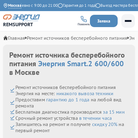
Ежедневно с 9:00 до 21:00
Москва
Гарантия до 1 года
Выезд мастера бесплатн
Заявка
REMSUPPORT
Позвонить
Главная
Ремонт источников бесперебойного питания
Эне
Ремонт источника бесперебойного
питания
Энергия Smart.2 600/600
в Москве
Ремонт источников бесперебойного питания
Энергия на месте:
никакого вывоза техники
Предоставим
гарантию до 1 года
на любой вид
ремонта
Бесплатная диагностика производится
за 15 мин
Срочный ремонт устройства
в течении часа
Запишитесь на ремонт и получите
скидку 20%
на
первый ремонт