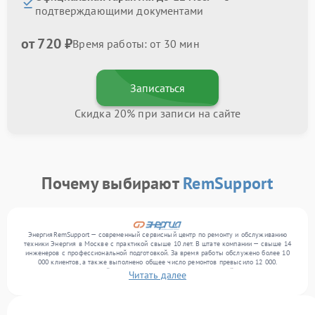
подтверждающими документами
от 720 ₽
Время работы: от 30 мин
Записаться
Скидка 20% при записи на сайте
Почему выбирают
RemSupport
ЭнергияRemSupport — современный сервисный центр по ремонту и обслуживанию
техники Энергия в Москве с практикой свыше 10 лет. В штате компании — свыше 14
инженеров с профессиональной подготовкой. За время работы обслужено более 10
000 клиентов, а также выполнено общее число ремонтов превысило 12 000.
Ежемесячно в сервисный центр поступает более 300 обращений, включая , , . Мы
Читать далее
выполняем ремонт различного уровня сложности и поддерживаем высокий стандарт
качества благодаря опыту команды.