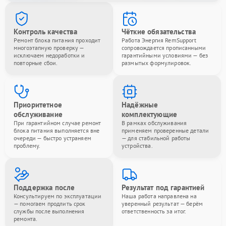
Контроль качества
Чёткие обязательства
Ремонт блока питания проходит
Работа Энергия RemSupport
многоэтапную проверку —
сопровождается прописанными
исключаем недоработки и
гарантийными условиями — без
повторные сбои.
размытых формулировок.
Приоритетное
Надёжные
обслуживание
комплектующие
При гарантийном случае ремонт
В рамках обслуживания
блока питания выполняется вне
применяем проверенные детали
очереди — быстро устраняем
— для стабильной работы
проблему.
устройства.
Поддержка после
Результат под гарантией
Консультируем по эксплуатации
Наша работа направлена на
— помогаем продлить срок
уверенный результат — берём
службы после выполнения
ответственность за итог.
ремонта.