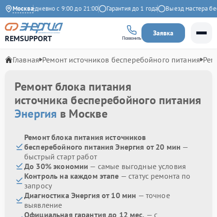
екс
Москва
Ежедневно с 9:00 до 21:00
Гарантия до 1 года
Выезд мастера беспл
Заявка
REMSUPPORT
Позвонить
Главная
Ремонт источников бесперебойного питания
Рем
Ремонт блока питания
источника бесперебойного питания
Энергия
в Москве
Ремонт блока питания источников
бесперебойного питания Энергия от 20 мин
—
быстрый старт работ
До 30% экономии
— самые выгодные условия
Контроль на каждом этапе
— статус ремонта по
запросу
Диагностика Энергия от 10 мин
— точное
выявление
Официальная гарантия до 12 мес.
— с