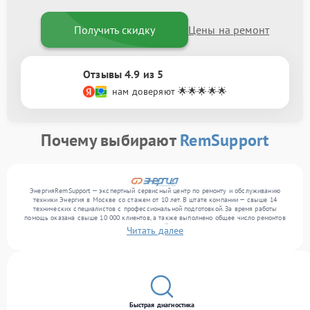
Получить скидку
Цены на ремонт
Отзывы 4.9 из 5
нам доверяют 🌟🌟🌟🌟🌟
Почему выбирают
RemSupport
ЭнергияRemSupport — экспертный сервисный центр по ремонту и обслуживанию
техники Энергия в Москве со стажем от 10 лет. В штате компании — свыше 14
технических специалистов с профессиональной подготовкой. За время работы
помощь оказана свыше 10 000 клиентов, а также выполнено общее число ремонтов
превысило 12 000. Ежемесячно в сервисный центр поступает свыше 300 единиц
Читать далее
техники, включая , , . Мы выполняем ремонт различного уровня сложности и
обеспечиваем надежный результат благодаря отлаженным процессам ремонта.
Быстрая диагностика