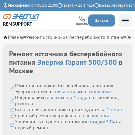
Ежедневно с 9:00 до 21:00
Москва
Гарантия до 1 года
Выезд мастера бесплатн
Заявка
REMSUPPORT
Позвонить
Главная
Ремонт источников бесперебойного питания
Эне
Ремонт источника бесперебойного
питания
Энергия Гарант 500/300
в
Москве
Ремонт источников бесперебойного питания
Энергия на месте:
никакого вывоза техники
Предоставим
гарантию до 1 года
на любой вид
ремонта
Бесплатная диагностика производится
за 15 мин
Срочный ремонт устройства
в течении часа
Запишитесь на ремонт и получите
скидку 20%
на
первый ремонт