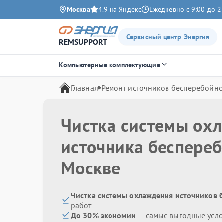
Москва
4.9 на Яндекс
Ежедневно с 9:00 до 2
Сервисный центр Энергия
REMSUPPORT
Компьютерные комплектующие
Главная
Ремонт источников бесперебойно
Чистка системы ох
источника беспере
Москве
Чистка системы охлаждения источников 
работ
До 30% экономии
— самые выгодные усл