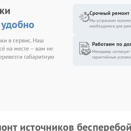
ики
Срочный ремонт
 удобно
Мы устраняем поломку
необходимое для рем
ки в сервис. Наш
Работаем по до
сё на месте — вам не
Менеджер согласует 
перевезти габаритную
гарантийные условия
монт источников бесперебо