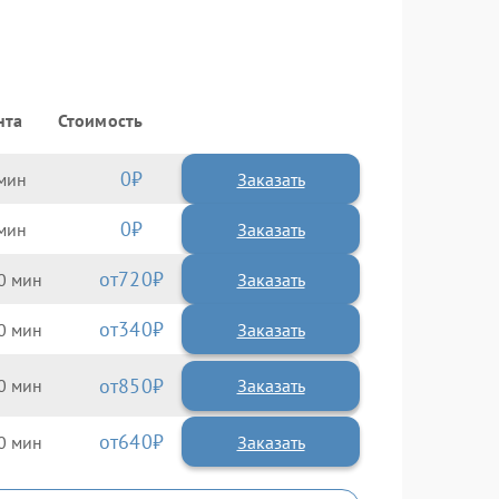
нта
Стоимость
0
Заказать
0
Заказать
720
0
340
0
850
0
640
0