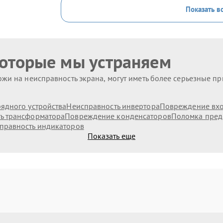
Показать в
которые мы устраняем
жи на неисправность экрана, могут иметь более серьезные п
ядного устройства
Неисправность инвертора
Повреждение вх
ь трансформатора
Повреждение конденсаторов
Поломка пред
правность индикаторов
Показать еще