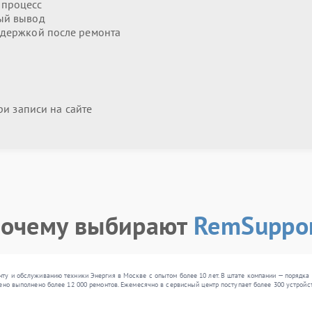
 процесс
ый вывод
держкой после ремонта
и записи на сайте
очему выбирают
RemSuppo
у и обслуживанию техники Энергия в Москве с опытом более 10 лет. В штате компании — порядка 
ено выполнено более 12 000 ремонтов. Ежемесячно в сервисный центр поступает более 300 устройст