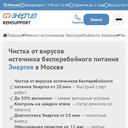
на Яндекс
Москва
Ежедневно с 9:00 до 21:00
Гарантия до 1 года
Выезд мастера
Заявка
REMSUPPORT
Позвонить
Главная
Ремонт источников бесперебойного питания
Чис
Чистка от вирусов
источника бесперебойного питания
Энергия
в Москве
Чистка от вирусов источников бесперебойного
питания Энергия от 20 мин
— быстрый старт
работ
До 30% экономии
— самые выгодные условия
Контроль на каждом этапе
— статус ремонта по
запросу
Диагностика Энергия от 10 мин
— понятный
вывод
Официальная гарантия до 12 мес.
— любые