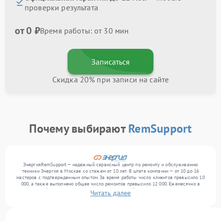
проверки результата
от 0 ₽
Время работы: от 30 мин
Записаться
Скидка 20% при записи на сайте
Почему выбирают
RemSupport
ЭнергияRemSupport — надежный сервисный центр по ремонту и обслуживанию
техники Энергия в Москве со стажем от 10 лет. В штате компании — от 10 до 16
мастеров с подтвержденным опытом. За время работы число клиентов превысило 10
000, а также выполнено общее число ремонтов превысило 12 000. Ежемесячно в
сервисный центр поступает более 300 обращений, включая , , . Мы работаем с
Читать далее
широким спектром неисправностей и предлагаем стабильный уровень сервиса
благодаря отлаженным процессам ремонта.