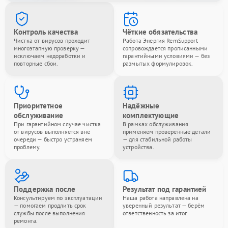
Контроль качества
Чёткие обязательства
Чистка от вирусов проходит
Работа Энергия RemSupport
многоэтапную проверку —
сопровождается прописанными
исключаем недоработки и
гарантийными условиями — без
повторные сбои.
размытых формулировок.
Приоритетное
Надёжные
обслуживание
комплектующие
При гарантийном случае чистка
В рамках обслуживания
от вирусов выполняется вне
применяем проверенные детали
очереди — быстро устраняем
— для стабильной работы
проблему.
устройства.
Поддержка после
Результат под гарантией
Консультируем по эксплуатации
Наша работа направлена на
— помогаем продлить срок
уверенный результат — берём
службы после выполнения
ответственность за итог.
ремонта.