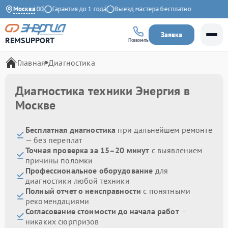
:00 до 21:00
Москва
Гарантия до 1 года
Выезд мастера бесплатно
Заявка
REMSUPPORT
Позвонить
Главная
Диагностика
Диагностика техники Энергия в
Москве
Бесплатная диагностика
при дальнейшем ремонте
— без переплат
Точная проверка за 15–20 минут
с выявлением
причины поломки
Профессиональное оборудование
для
диагностики любой техники
Полный отчет о неисправности
с понятными
рекомендациями
Согласование стоимости до начала работ
—
никаких сюрпризов