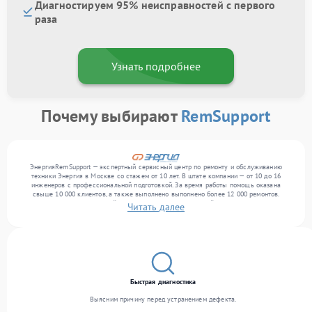
Диагностируем 95% неисправностей с первого
раза
Узнать подробнее
Почему выбирают
RemSupport
ЭнергияRemSupport — экспертный сервисный центр по ремонту и обслуживанию
техники Энергия в Москве со стажем от 10 лет. В штате компании — от 10 до 16
инженеров с профессиональной подготовкой. За время работы помощь оказана
свыше 10 000 клиентов, а также выполнено выполнено более 12 000 ремонтов.
Ежемесячно в сервисный центр поступает от 300 устройств, включая , , . Мы
Читать далее
устраняем поломки любой сложности и поддерживаем высокий стандарт качества
благодаря отлаженным процессам ремонта.
Быстрая диагностика
Выясним причину перед устранением дефекта.